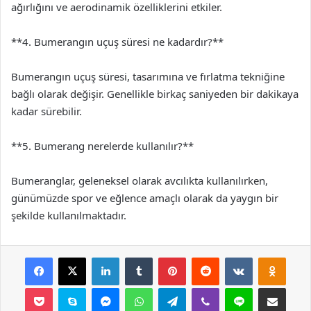
ağırlığını ve aerodinamik özelliklerini etkiler.
**4. Bumerangın uçuş süresi ne kadardır?**
Bumerangın uçuş süresi, tasarımına ve fırlatma tekniğine
bağlı olarak değişir. Genellikle birkaç saniyeden bir dakikaya
kadar sürebilir.
**5. Bumerang nerelerde kullanılır?**
Bumeranglar, geleneksel olarak avcılıkta kullanılırken,
günümüzde spor ve eğlence amaçlı olarak da yaygın bir
şekilde kullanılmaktadır.
Facebook
X
LinkedIn
Tumblr
Pinterest
Reddit
VKontakte
Odnok
Pocket
Skype
Messenger
WhatsApp
Telegram
Viber
Line
E-Posta ile payla