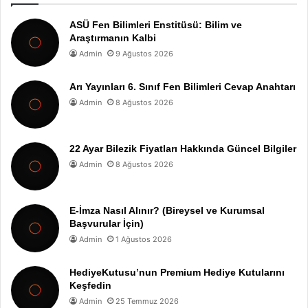
ASÜ Fen Bilimleri Enstitüsü: Bilim ve
Araştırmanın Kalbi
Admin
9 Ağustos 2026
Arı Yayınları 6. Sınıf Fen Bilimleri Cevap Anahtarı
Admin
8 Ağustos 2026
22 Ayar Bilezik Fiyatları Hakkında Güncel Bilgiler
Admin
8 Ağustos 2026
E-İmza Nasıl Alınır? (Bireysel ve Kurumsal
Başvurular İçin)
Admin
1 Ağustos 2026
HediyeKutusu’nun Premium Hediye Kutularını
Keşfedin
Admin
25 Temmuz 2026