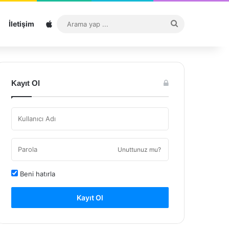
Sitemap
Arama
İletişim
yap
...
Kayıt Ol
Unuttunuz mu?
Beni hatırla
Kayıt Ol