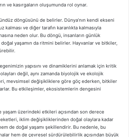
ların ve kasırgaların oluşumunda rol oynar.
ündüz döngüsünü de belirler. Dünya’nın kendi ekseni
uz kalması ve diğer tarafın karanlıkta kalmasıyla
asına neden olur. Bu döngü, insanların günlük
oğal yaşamın da ritmini belirler. Hayvanlar ve bitkiler,
ebilir.
enimizin yapısını ve dinamiklerini anlamak için kritik
 olayları değil, aynı zamanda biyolojik ve ekolojik
eri, mevsimsel değişikliklere göre göç ederken, bitkiler
lar. Bu etkileşimler, ekosistemlerin dengesini
e yaşam üzerindeki etkileri açısından son derece
tleri, iklim değişikliklerinden doğal olaylara kadar
hem de doğal yaşamı şekillendirir. Bu nedenle, bu
malar hem de çevresel sürdürülebilirlik açısından büyük