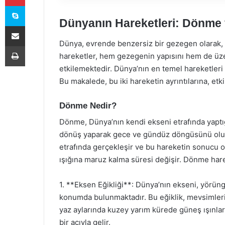
Skype
Dünyanın Hareketleri: Dönm
E-Posta ile paylaş
Dünya, evrende benzersiz bir gezegen olarak, 
Yazdır
hareketler, hem gezegenin yapısını hem de üz
etkilemektedir. Dünya’nın en temel hareketle
Bu makalede, bu iki hareketin ayrıntılarına, et
Dönme Nedir?
Dönme, Dünya’nın kendi ekseni etrafında yaptığ
dönüş yaparak gece ve gündüz döngüsünü oluşt
etrafında gerçekleşir ve bu hareketin sonucu o
ışığına maruz kalma süresi değişir. Dönme harek
1. **Eksen Eğikliği**: Dünya’nın ekseni, yörün
konumda bulunmaktadır. Bu eğiklik, mevsimler
yaz aylarında kuzey yarım kürede güneş ışınları
bir açıyla gelir.