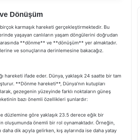
e ve Dönüşüm
birçok karmaşık hareketi gerçekleştirmektedir. Bu
erinde yaşayan canlıların yaşam döngülerini doğrudan
ri arasında **dönme** ve **dönüşüm** yer almaktadır.
kilerine ve sonuçlarına derinlemesine bakacağız.
ı hareketi ifade eder. Dünya, yaklaşık 24 saatte bir tam
urur. **Dönme hareketi**, Dünya’nın kutupları
larak, gezegenin yüzeyinde farklı noktaların güneş
etinin bazı önemli özellikleri şunlardır:
ge düzlemine göre yaklaşık 23.5 derece eğik bir
in oluşumunda önemli bir rol oynamaktadır. Örneğin,
 daha dik açıyla gelirken, kış aylarında ise daha yatay