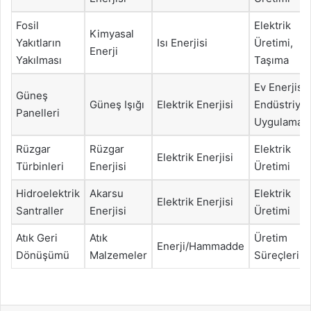
Fosil
Elektrik
Kimyasal
Yakıtların
Isı Enerjisi
Üretimi,
Enerji
Yakılması
Taşıma
Ev Enerjisi,
Güneş
Güneş Işığı
Elektrik Enerjisi
Endüstriyel
Panelleri
Uygulamala
Rüzgar
Rüzgar
Elektrik
Elektrik Enerjisi
Türbinleri
Enerjisi
Üretimi
Hidroelektrik
Akarsu
Elektrik
Elektrik Enerjisi
Santraller
Enerjisi
Üretimi
Atık Geri
Atık
Üretim
Enerji/Hammadde
Dönüşümü
Malzemeler
Süreçleri