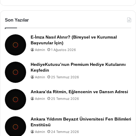
Son Yazılar
E-İmza Nasıl Alınır? (Bireysel ve Kurumsal
Başvurular İçin)
Admin
1 Ağustos 2026
HediyeKutusu’nun Premium Hediye Kutularını
Keşfedin
Admin
25 Temmuz 2026
Ankara’da Ritmin, Eğlencenin ve Dansın Adresi
Admin
25 Temmuz 2026
Ankara Yıldırım Beyazıt Üniversitesi Fen Bilimleri
Enstitüsü
Admin
24 Temmuz 2026