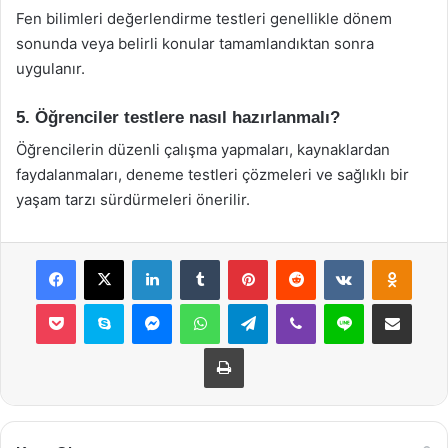
Fen bilimleri değerlendirme testleri genellikle dönem
sonunda veya belirli konular tamamlandıktan sonra
uygulanır.
5. Öğrenciler testlere nasıl hazırlanmalı?
Öğrencilerin düzenli çalışma yapmaları, kaynaklardan
faydalanmaları, deneme testleri çözmeleri ve sağlıklı bir
yaşam tarzı sürdürmeleri önerilir.
Facebook
X
LinkedIn
Tumblr
Pinterest
Reddit
VKontakte
Odnok
Pocket
Skype
Messenger
WhatsApp
Telegram
Viber
Line
E-Posta ile payla
Yazdır