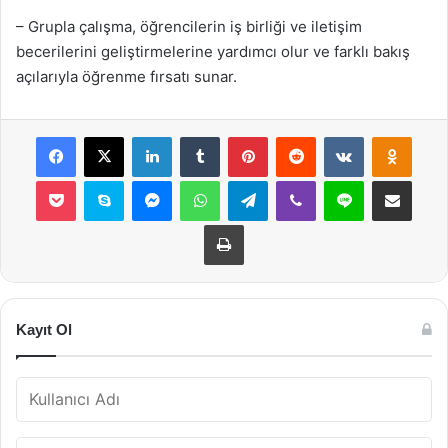
– Grupla çalışma, öğrencilerin iş birliği ve iletişim
becerilerini geliştirmelerine yardımcı olur ve farklı bakış
açılarıyla öğrenme fırsatı sunar.
Facebook
X
LinkedIn
Tumblr
Pinterest
Reddit
VKontakte
Odnok
Pocket
Skype
Messenger
WhatsApp
Telegram
Viber
Line
E-Posta ile payla
Yazdır
Kayıt Ol