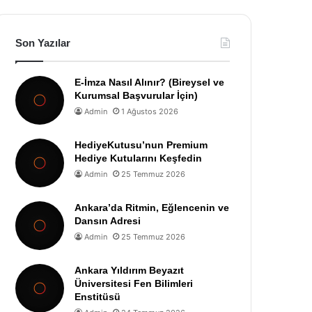
Son Yazılar
E-İmza Nasıl Alınır? (Bireysel ve
Kurumsal Başvurular İçin)
Admin
1 Ağustos 2026
HediyeKutusu’nun Premium
Hediye Kutularını Keşfedin
Admin
25 Temmuz 2026
Ankara’da Ritmin, Eğlencenin ve
Dansın Adresi
Admin
25 Temmuz 2026
Ankara Yıldırım Beyazıt
Üniversitesi Fen Bilimleri
Enstitüsü