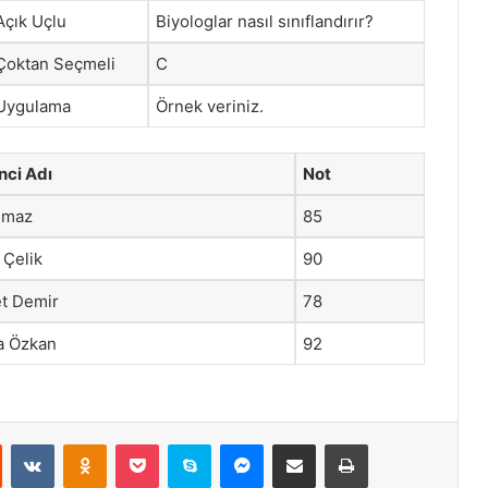
Açık Uçlu
Biyologlar nasıl sınıflandırır?
Çoktan Seçmeli
C
Uygulama
Örnek veriniz.
nci Adı
Not
ılmaz
85
 Çelik
90
t Demir
78
a Özkan
92
st
Reddit
VKontakte
Odnoklassniki
Pocket
Skype
Messenger
E-Posta ile paylaş
Yazdır