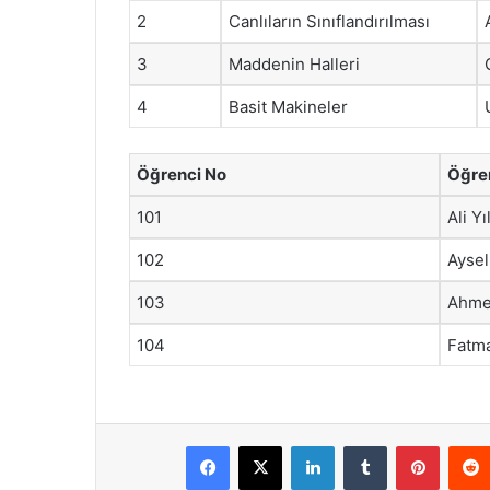
2
Canlıların Sınıflandırılması
3
Maddenin Halleri
4
Basit Makineler
Öğrenci No
Öğre
101
Ali Y
102
Aysel
103
Ahme
104
Fatm
Facebook
X
LinkedIn
Tumblr
Pintere