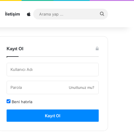
Sitemap
Arama
İletişim
yap
...
Kayıt Ol
Unuttunuz mu?
Beni hatırla
Kayıt Ol