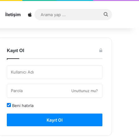
Sitemap
Arama
İletişim
yap
...
Kayıt Ol
Unuttunuz mu?
Beni hatırla
Kayıt Ol