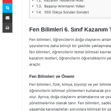
Kazanım Testlerinin Rolü
Skype
Başarıyı Artırmanın Yolları
SSS (Sıkça Sorulan Sorular)
E-Posta ile paylaş
Yazdır
Fen Bilimleri 6. Sınıf Kazanım T
Fen bilimleri, öğrencilerin doğa olaylarını anl
çevrelerine daha bilinçli bir şekilde yaklaşmala
fen bilimleri, öğrencilerin temel bilimsel kav
kazanım testleri, öğrencilerin öğrendiklerini peki
araçtır.
Fen Bilimleri ve Önemi
Fen bilimleri, fizik, kimya, biyoloji ve yer biliml
öğrencilerin bilimsel yöntemleri kullanarak pr
olur. Ayrıca, doğa olaylarını anlamalarına ve çev
yönetmelerine olanak tanır. Fen bilimleri, sad
yaşamda karşılaştıkları sorunlara bilimsel bir p