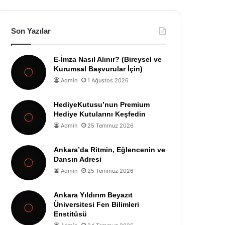
Son Yazılar
E-İmza Nasıl Alınır? (Bireysel ve
Kurumsal Başvurular İçin)
Admin
1 Ağustos 2026
HediyeKutusu’nun Premium
Hediye Kutularını Keşfedin
Admin
25 Temmuz 2026
Ankara’da Ritmin, Eğlencenin ve
Dansın Adresi
Admin
25 Temmuz 2026
Ankara Yıldırım Beyazıt
Üniversitesi Fen Bilimleri
Enstitüsü