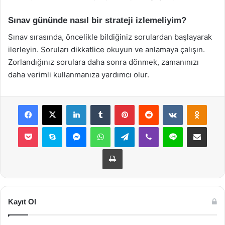
Sınav gününde nasıl bir strateji izlemeliyim?
Sınav sırasında, öncelikle bildiğiniz sorulardan başlayarak
ilerleyin. Soruları dikkatlice okuyun ve anlamaya çalışın.
Zorlandığınız sorulara daha sonra dönmek, zamanınızı
daha verimli kullanmanıza yardımcı olur.
Facebook
X
LinkedIn
Tumblr
Pinterest
Reddit
VKontakte
Odnok
Pocket
Skype
Messenger
WhatsApp
Telegram
Viber
Line
E-Posta ile payla
Yazdır
Kayıt Ol