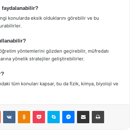
 faydalanabilir?
gi konularda eksik olduklarını görebilir ve bu
rabilirler.
llanabilir?
 öğretim yöntemlerini gözden geçirebilir, müfredatı
rına yönelik stratejiler geliştirebilirler.
r?
ndaki tüm konuları kapsar, bu da fizik, kimya, biyoloji ve
st
Reddit
VKontakte
Odnoklassniki
Pocket
Skype
Messenger
E-Posta ile paylaş
Yazdır