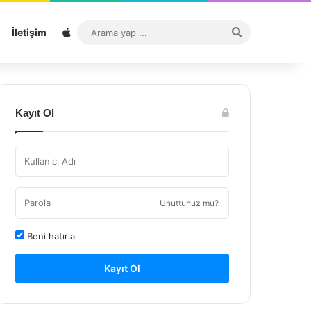
Sitemap
Arama
İletişim
yap
...
Kayıt Ol
Unuttunuz mu?
Beni hatırla
Kayıt Ol