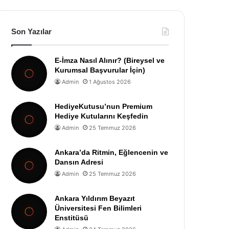
Son Yazılar
E-İmza Nasıl Alınır? (Bireysel ve
Kurumsal Başvurular İçin)
Admin
1 Ağustos 2026
HediyeKutusu’nun Premium
Hediye Kutularını Keşfedin
Admin
25 Temmuz 2026
Ankara’da Ritmin, Eğlencenin ve
Dansın Adresi
Admin
25 Temmuz 2026
Ankara Yıldırım Beyazıt
Üniversitesi Fen Bilimleri
Enstitüsü