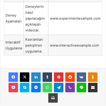
Deneylerin
nasıl
Deney
yapılacağını
www.experimentexample.com
Aşamaları
açıklayan
videolar.
Kavramları
Interaktif
pekiştiren
www.interactiveexample.com
Uygulama
uygulama.
Facebook
X
LinkedIn
Tumblr
Pinterest
Reddit
VKontakte
Odnok
Pocket
Skype
Messenger
WhatsApp
Telegram
Viber
Line
E-Posta ile payla
Yazdır