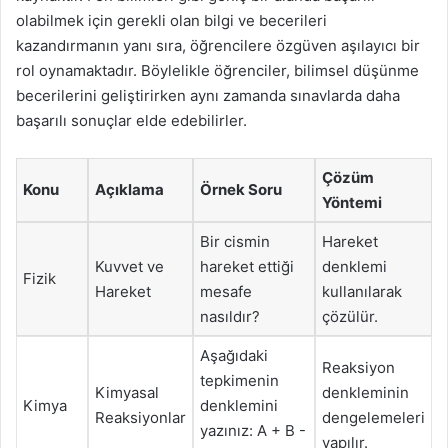
olabilmek için gerekli olan bilgi ve becerileri
kazandırmanın yanı sıra, öğrencilere özgüven aşılayıcı bir
rol oynamaktadır. Böylelikle öğrenciler, bilimsel düşünme
becerilerini geliştirirken aynı zamanda sınavlarda daha
başarılı sonuçlar elde edebilirler.
Çözüm
Konu
Açıklama
Örnek Soru
Yöntemi
Bir cismin
Hareket
Kuvvet ve
hareket ettiği
denklemi
Fizik
Hareket
mesafe
kullanılarak
nasıldır?
çözülür.
Aşağıdaki
Reaksiyon
tepkimenin
Kimyasal
denkleminin
Kimya
denklemini
Reaksiyonlar
dengelemeleri
yazınız: A + B -
yapılır.