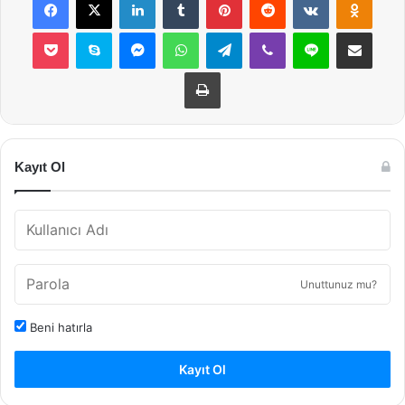
Pocket
Skype
Messenger
WhatsApp
Telegram
Viber
Line
E-Posta ile payla
Yazdır
Kayıt Ol
Unuttunuz mu?
Beni hatırla
Kayıt Ol