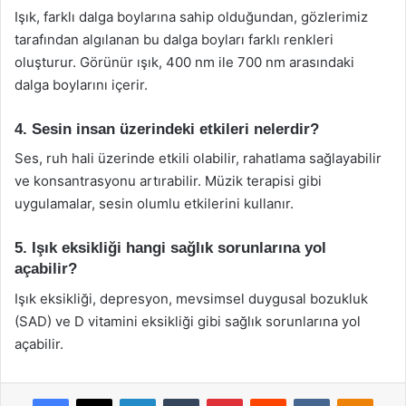
Işık, farklı dalga boylarına sahip olduğundan, gözlerimiz
tarafından algılanan bu dalga boyları farklı renkleri
oluşturur. Görünür ışık, 400 nm ile 700 nm arasındaki
dalga boylarını içerir.
4. Sesin insan üzerindeki etkileri nelerdir?
Ses, ruh hali üzerinde etkili olabilir, rahatlama sağlayabilir
ve konsantrasyonu artırabilir. Müzik terapisi gibi
uygulamalar, sesin olumlu etkilerini kullanır.
5. Işık eksikliği hangi sağlık sorunlarına yol
açabilir?
Işık eksikliği, depresyon, mevsimsel duygusal bozukluk
(SAD) ve D vitamini eksikliği gibi sağlık sorunlarına yol
açabilir.
Facebook
X
LinkedIn
Tumblr
Pinterest
Reddit
VKontakte
Odnok