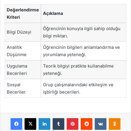
Değerlendirme
Açıklama
Kriteri
Öğrencinin konuyla ilgili sahip olduğu
Bilgi Düzeyi
bilgi miktarı.
Analitik
Öğrencinin bilgileri anlamlandırma ve
Düşünme
yorumlama yeteneği.
Uygulama
Teorik bilgiyi pratikte kullanabilme
Becerileri
yeteneği.
Sosyal
Grup çalışmalarındaki etkileşim ve
Beceriler
işbirliği becerileri.
Facebook
X
LinkedIn
Tumblr
Pinterest
Reddit
VKontakte
Odnok
Pocket
Skype
Messenger
WhatsApp
Telegram
Viber
Line
E-Posta ile payla