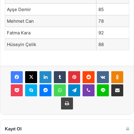
Ayşe Demir
85
Mehmet Can
78
Fatma Kara
92
Hüseyin Çelik
88
Facebook
X
LinkedIn
Tumblr
Pinterest
Reddit
VKontakte
Odnok
Pocket
Skype
Messenger
WhatsApp
Telegram
Viber
Line
E-Posta ile payla
Yazdır
Kayıt Ol