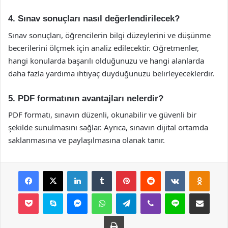
4. Sınav sonuçları nasıl değerlendirilecek?
Sınav sonuçları, öğrencilerin bilgi düzeylerini ve düşünme
becerilerini ölçmek için analiz edilecektir. Öğretmenler,
hangi konularda başarılı olduğunuzu ve hangi alanlarda
daha fazla yardıma ihtiyaç duyduğunuzu belirleyeceklerdir.
5. PDF formatının avantajları nelerdir?
PDF formatı, sınavın düzenli, okunabilir ve güvenli bir
şekilde sunulmasını sağlar. Ayrıca, sınavın dijital ortamda
saklanmasına ve paylaşılmasına olanak tanır.
Facebook
X
LinkedIn
Tumblr
Pinterest
Reddit
VKontakte
Odnok
Pocket
Skype
Messenger
WhatsApp
Telegram
Viber
Line
E-Posta ile payla
Yazdır