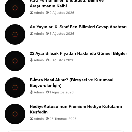
ASÜ Fen Bilimleri Enstitüsü: Bilim ve
Araştırmanın Kalbi
Admin
9 Ağustos 2026
Arı Yayınları 6. Sınıf Fen Bilimleri Cevap Anahtarı
Admin
8 Ağustos 2026
22 Ayar Bilezik Fiyatları Hakkında Güncel Bilgiler
Admin
8 Ağustos 2026
E-İmza Nasıl Alınır? (Bireysel ve Kurumsal
Başvurular İçin)
Admin
1 Ağustos 2026
HediyeKutusu’nun Premium Hediye Kutularını
Keşfedin
Admin
25 Temmuz 2026