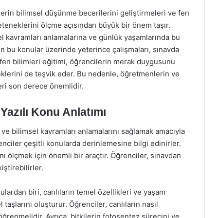
lerin bilimsel düşünme becerilerini geliştirmeleri ve fen
yeteneklerini ölçme açısından büyük bir önem taşır.
sel kavramları anlamalarına ve günlük yaşamlarında bu
rin bu konular üzerinde yeterince çalışmaları, sınavda
ca, fen bilimleri eğitimi, öğrencilerin merak duygusunu
teklerini de teşvik eder. Bu nedenle, öğretmenlerin ve
eri son derece önemlidir.
 Yazılı Konu Anlatımı
nı ve bilimsel kavramları anlamalarını sağlamak amacıyla
iler çeşitli konularda derinlemesine bilgi edinirler.
ğını ölçmek için önemli bir araçtır. Öğrenciler, sınavdan
tirebilirler.
ardan biri, canlıların temel özellikleri ve yaşam
 taşlarını oluşturur. Öğrenciler, canlıların nasıl
ni öğrenmelidir. Ayrıca, bitkilerin fotosentez sürecini ve