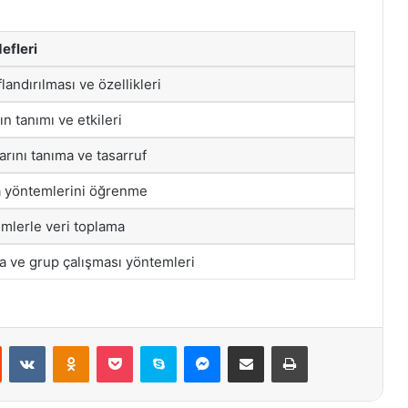
fleri
flandırılması ve özellikleri
ın tanımı ve etkileri
arını tanıma ve tasarruf
 yöntemlerini öğrenme
emlerle veri toplama
ma ve grup çalışması yöntemleri
st
Reddit
VKontakte
Odnoklassniki
Pocket
Skype
Messenger
E-Posta ile paylaş
Yazdır