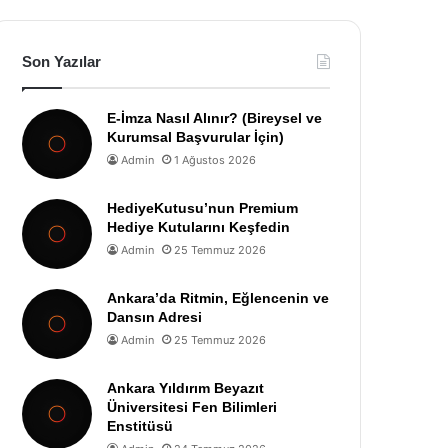
Son Yazılar
E-İmza Nasıl Alınır? (Bireysel ve
Kurumsal Başvurular İçin)
Admin
1 Ağustos 2026
HediyeKutusu’nun Premium
Hediye Kutularını Keşfedin
Admin
25 Temmuz 2026
Ankara’da Ritmin, Eğlencenin ve
Dansın Adresi
Admin
25 Temmuz 2026
Ankara Yıldırım Beyazıt
Üniversitesi Fen Bilimleri
Enstitüsü