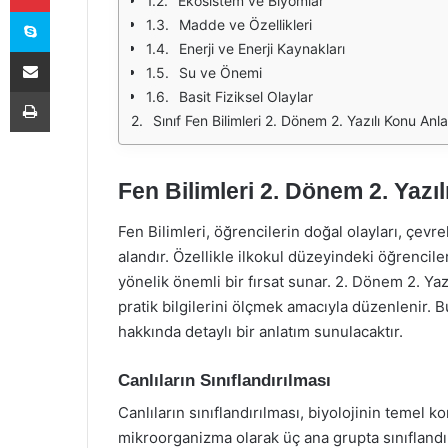
Ekosistem ve Biyomlar
Skype
Madde ve Özellikleri
Enerji ve Enerji Kaynakları
E-Posta ile paylaş
Su ve Önemi
Yazdır
Basit Fiziksel Olaylar
Sınıf Fen Bilimleri 2. Dönem 2. Yazılı Konu Anla
Fen Bilimleri 2. Dönem 2. Yazı
Fen Bilimleri, öğrencilerin doğal olayları, çevr
alandır. Özellikle ilkokul düzeyindeki öğrencile
yönelik önemli bir fırsat sunar. 2. Dönem 2. Ya
pratik bilgilerini ölçmek amacıyla düzenlenir. 
hakkında detaylı bir anlatım sunulacaktır.
Canlıların Sınıflandırılması
Canlıların sınıflandırılması, biyolojinin temel ko
mikroorganizma olarak üç ana grupta sınıflandı