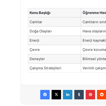
Konu Başlığı
Öğrenme Hede
Canlılar
Canlıların sını
Doğa Olayları
Hava olayların
Enerji
Enerji kaynakl
Çevre
Çevre koruma
Deneyler
Bilimsel yönt
Çalışma Stratejileri
Verimli çalış
Facebook
X
LinkedIn
Tumblr
Pintere