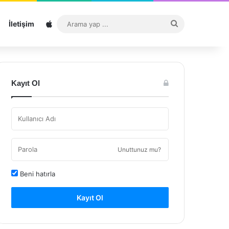
Sitemap
Arama
İletişim
yap
...
Kayıt Ol
Unuttunuz mu?
Beni hatırla
Kayıt Ol