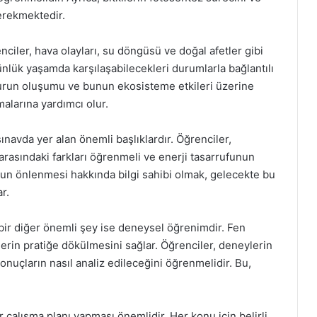
erekmektedir.
nciler, hava olayları, su döngüsü ve doğal afetler gibi
 günlük yaşamda karşılaşabilecekleri durumlarla bağlantılı
urun oluşumu ve bunun ekosisteme etkileri üzerine
alarına yardımcı olur.
ınavda yer alan önemli başlıklardır. Öğrenciler,
arasındaki farkları öğrenmeli ve enerji tasarrufunun
 onun önlenmesi hakkında bilgi sahibi olmak, gelecekte bu
r.
ir diğer önemli şey ise deneysel öğrenimdir. Fen
ilerin pratiğe dökülmesini sağlar. Öğrenciler, deneylerin
sonuçların nasıl analiz edileceğini öğrenmelidir. Bu,
ir çalışma planı yapması önemlidir. Her konu için belirli