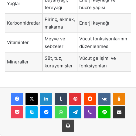
Yağlar
tereyağı
hücre yapısı
Pirinç, ekmek,
Karbonhidratlar
Enerji kaynağı
makarna
Meyve ve
Vücut fonksiyonlarının
Vitaminler
sebzeler
düzenlenmesi
Süt, tuz,
Vücut gelişimi ve
Mineraller
kuruyemişler
fonksiyonları
Facebook
X
LinkedIn
Tumblr
Pinterest
Reddit
VKontakte
Odnok
Pocket
Skype
Messenger
WhatsApp
Telegram
Viber
Line
E-Posta ile payla
Yazdır