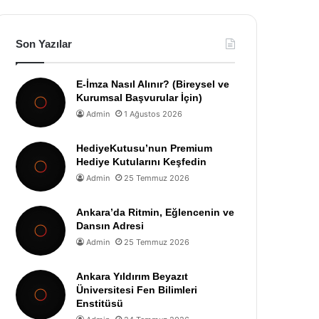
Son Yazılar
E-İmza Nasıl Alınır? (Bireysel ve
Kurumsal Başvurular İçin)
Admin
1 Ağustos 2026
HediyeKutusu’nun Premium
Hediye Kutularını Keşfedin
Admin
25 Temmuz 2026
Ankara’da Ritmin, Eğlencenin ve
Dansın Adresi
Admin
25 Temmuz 2026
Ankara Yıldırım Beyazıt
Üniversitesi Fen Bilimleri
Enstitüsü