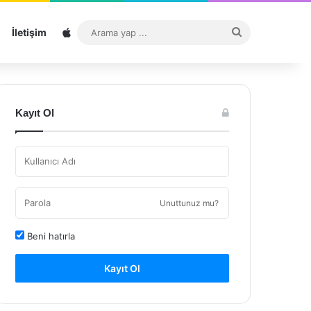
Sitemap
Arama
İletişim
yap
...
Kayıt Ol
Unuttunuz mu?
Beni hatırla
Kayıt Ol