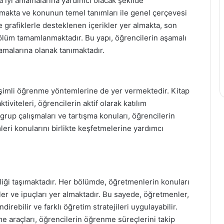
a iyi anlamalarına yardımcı olacak şekilde
amakta ve konunun temel tanımları ile genel çerçevesi
e grafiklerle desteklenen içerikler yer almakta, son
 bölüm tamamlanmaktadır. Bu yapı, öğrencilerin aşamalı
amalarına olanak tanımaktadır.
leşimli öğrenme yöntemlerine de yer vermektedir. Kitap
tiviteleri, öğrencilerin aktif olarak katılım
grup çalışmaları ve tartışma konuları, öğrencilerin
mleri konularını birlikte keşfetmelerine yardımcı
eliği taşımaktadır. Her bölümde, öğretmenlerin konuları
riler ve ipuçları yer almaktadır. Bu sayede, öğretmenler,
direbilir ve farklı öğretim stratejileri uygulayabilir.
e araçları, öğrencilerin öğrenme süreçlerini takip