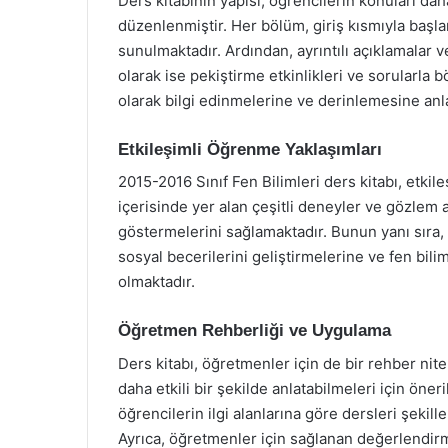
Ders kitabının yapısı, öğrencilerin konuları dah
düzenlenmiştir. Her bölüm, giriş kısmıyla başl
sunulmaktadır. Ardından, ayrıntılı açıklamalar v
olarak ise pekiştirme etkinlikleri ve sorularla
olarak bilgi edinmelerine ve derinlemesine anl
Etkileşimli Öğrenme Yaklaşımları
2015-2016 Sınıf Fen Bilimleri ders kitabı, etki
içerisinde yer alan çeşitli deneyler ve gözlem ak
göstermelerini sağlamaktadır. Bunun yanı sıra, 
sosyal becerilerini geliştirmelerine ve fen bili
olmaktadır.
Öğretmen Rehberliği ve Uygulama
Ders kitabı, öğretmenler için de bir rehber nit
daha etkili bir şekilde anlatabilmeleri için öne
öğrencilerin ilgi alanlarına göre dersleri şekillen
Ayrıca, öğretmenler için sağlanan değerlendirm