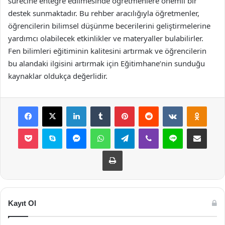
sürecine entegre edilmesinde öğretmenlere önemli bir
destek sunmaktadır. Bu rehber aracılığıyla öğretmenler,
öğrencilerin bilimsel düşünme becerilerini geliştirmelerine
yardımcı olabilecek etkinlikler ve materyaller bulabilirler.
Fen bilimleri eğitiminin kalitesini artırmak ve öğrencilerin
bu alandaki ilgisini artırmak için Eğitimhane’nin sunduğu
kaynaklar oldukça değerlidir.
Facebook
X
LinkedIn
Tumblr
Pinterest
Reddit
VKontakte
Odnok
Pocket
Skype
Messenger
WhatsApp
Telegram
Viber
Line
E-Posta ile payla
Yazdır
Kayıt Ol