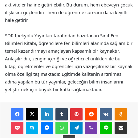
aktiviteler haline getirilebilir. Bu durum, hem ebeveyn-çocuk
ilişkisini güçlendirir hem de öğrenme sürecini daha keyifli
hale getirir.
SDR İpekyolu Yayınları tarafından hazırlanan Sınıf Fen
Bilimleri Kitabı, öğrencilere fen bilimleri alanında sağlam bir
temel kazandırmayı amaçlayan kapsamlı bir kaynaktır.
Anlaşılır dili, zengin içeriği ve öğretici etkinlikleri ile bu
kitap, öğretmenler ve öğrenciler için vazgeçilmez bir kaynak
olma özelliği taşımaktadır. Eğitimde kalitenin artırılması
adına yapılan bu tür yayınlar, geleceğin bilim insanlarını
yetiştirmek için büyük bir katkı sağlamaktadır.
Facebook
X
LinkedIn
Tumblr
Pinterest
Reddit
VKontakte
Odnok
Pocket
Skype
Messenger
WhatsApp
Telegram
Viber
Line
E-Posta ile payla
Yazdır