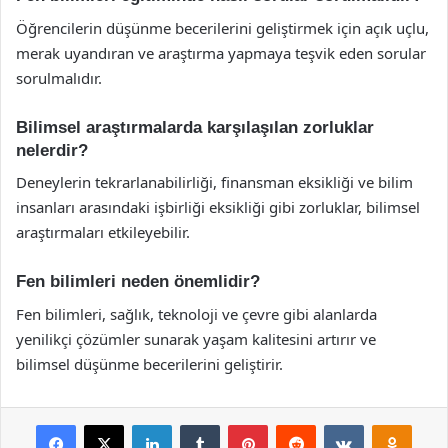
Öğrencilerin düşünme becerilerini geliştirmek için açık uçlu,
merak uyandıran ve araştırma yapmaya teşvik eden sorular
sorulmalıdır.
Bilimsel araştırmalarda karşılaşılan zorluklar
nelerdir?
Deneylerin tekrarlanabilirliği, finansman eksikliği ve bilim
insanları arasındaki işbirliği eksikliği gibi zorluklar, bilimsel
araştırmaları etkileyebilir.
Fen bilimleri neden önemlidir?
Fen bilimleri, sağlık, teknoloji ve çevre gibi alanlarda
yenilikçi çözümler sunarak yaşam kalitesini artırır ve
bilimsel düşünme becerilerini geliştirir.
Facebook
X
LinkedIn
Tumblr
Pinterest
Reddit
VKontakte
Odnok