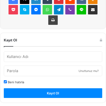
Pocket
Skype
Messenger
WhatsApp
Telegram
Viber
Line
E-Posta ile payla
Yazdır
Kayıt Ol
Unuttunuz mu?
Beni hatırla
Kayıt Ol