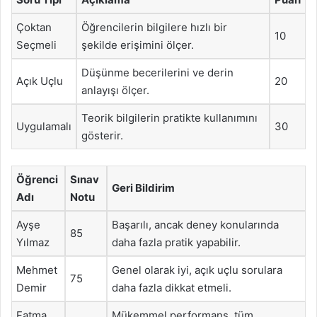
Çoktan
Öğrencilerin bilgilere hızlı bir
10
Seçmeli
şekilde erişimini ölçer.
Düşünme becerilerini ve derin
Açık Uçlu
20
anlayışı ölçer.
Teorik bilgilerin pratikte kullanımını
Uygulamalı
30
gösterir.
Öğrenci
Sınav
Geri Bildirim
Adı
Notu
Ayşe
Başarılı, ancak deney konularında
85
Yılmaz
daha fazla pratik yapabilir.
Mehmet
Genel olarak iyi, açık uçlu sorulara
75
Demir
daha fazla dikkat etmeli.
Fatma
Mükemmel performans, tüm