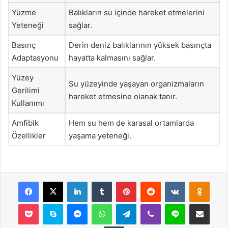
Yüzme
Balıkların su içinde hareket etmelerini
Yeteneği
sağlar.
Basınç
Derin deniz balıklarının yüksek basınçta
Adaptasyonu
hayatta kalmasını sağlar.
Yüzey
Su yüzeyinde yaşayan organizmaların
Gerilimi
hareket etmesine olanak tanır.
Kullanımı
Amfibik
Hem su hem de karasal ortamlarda
Özellikler
yaşama yeteneği.
Facebook
X
LinkedIn
Tumblr
Pinterest
Reddit
VKontakte
Odnok
Pocket
Skype
Messenger
WhatsApp
Telegram
Viber
Line
E-Posta ile payla
Yazdır