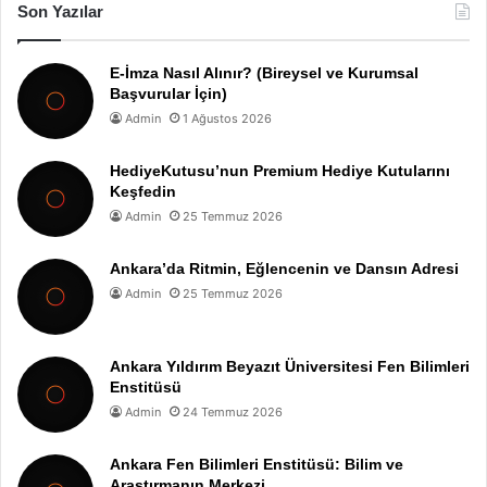
Son Yazılar
E-İmza Nasıl Alınır? (Bireysel ve Kurumsal
Başvurular İçin)
Admin
1 Ağustos 2026
HediyeKutusu’nun Premium Hediye Kutularını
Keşfedin
Admin
25 Temmuz 2026
Ankara’da Ritmin, Eğlencenin ve Dansın Adresi
Admin
25 Temmuz 2026
Ankara Yıldırım Beyazıt Üniversitesi Fen Bilimleri
Enstitüsü
Admin
24 Temmuz 2026
Ankara Fen Bilimleri Enstitüsü: Bilim ve
Araştırmanın Merkezi