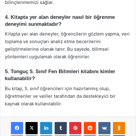
bilinçlenmemizi sağlar.
4. Kitapta yer alan deneyler nasıl bir öğrenme
deneyimi sunmaktadır?
Kitapta yer alan deneyler, öğrencilerin gözlem yapma, veri
toplama ve sonuçları analiz etme becerilerini
geliştirmelerine olanak tanır. Bu sayede, bilimsel
yöntemleri uygulamalı olarak öğrenirler.
5. Tonguç 5. Sınıf Fen Bilimleri kitabını kimler
kullanabilir?
Bu kitap, 5. sınıf öğrencileri için hazırlanmış olup,
öğretmenler ve veliler tarafından da destekleyici bir
kaynak olarak kullanılabilir.
Facebook
X
LinkedIn
Tumblr
Pinterest
Reddit
VKontakte
Odnok
Pocket
Skype
Messenger
WhatsApp
Telegram
Viber
Line
E-Posta ile payla