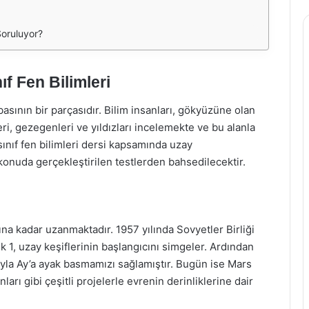
Soruluyor?
ıf Fen Bilimleri
asının bir parçasıdır. Bilim insanları, gökyüzüne olan
ri, gezegenleri ve yıldızları incelemekte ve bu alanla
 sınıf fen bilimleri dersi kapsamında uzay
konuda gerçekleştirilen testlerden bahsedilecektir.
rına kadar uzanmaktadır. 1957 yılında Sovyetler Birliği
ik 1, uzay keşiflerinin başlangıcını simgeler. Ardından
uyla Ay’a ayak basmamızı sağlamıştır. Bugün ise Mars
ları gibi çeşitli projelerle evrenin derinliklerine dair