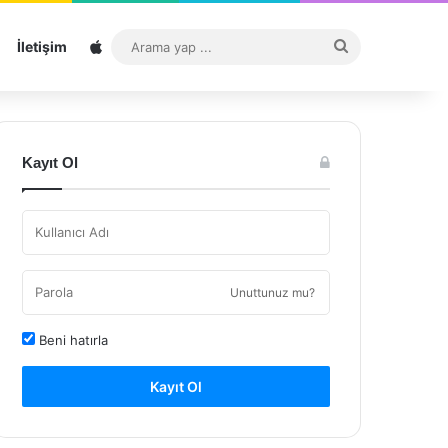
Sitemap
Arama
İletişim
yap
...
Kayıt Ol
Unuttunuz mu?
Beni hatırla
Kayıt Ol