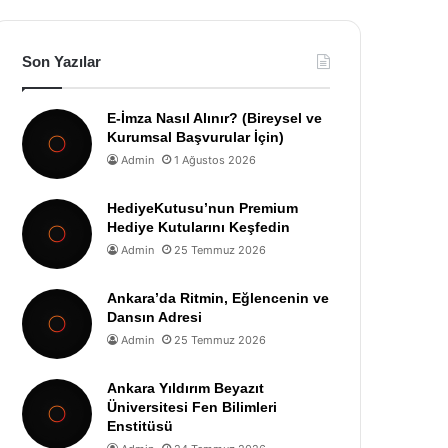
Son Yazılar
E-İmza Nasıl Alınır? (Bireysel ve
Kurumsal Başvurular İçin)
Admin
1 Ağustos 2026
HediyeKutusu’nun Premium
Hediye Kutularını Keşfedin
Admin
25 Temmuz 2026
Ankara’da Ritmin, Eğlencenin ve
Dansın Adresi
Admin
25 Temmuz 2026
Ankara Yıldırım Beyazıt
Üniversitesi Fen Bilimleri
Enstitüsü