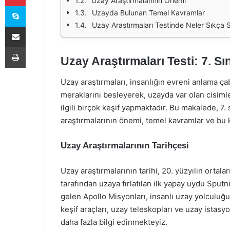
Uzay Araştırmalarının Önemi
Skype
Uzayda Bulunan Temel Kavramlar
Uzay Araştırmaları Testinde Neler Sıkça 
E-Posta ile paylaş
Yazdır
Uzay Araştırmaları Testi: 7. Sın
Uzay araştırmaları, insanlığın evreni anlama çab
meraklarını besleyerek, uzayda var olan cisimle
ilgili birçok keşif yapmaktadır. Bu makalede, 7.
araştırmalarının önemi, temel kavramlar ve bu 
Uzay Araştırmalarının Tarihçesi
Uzay araştırmalarının tarihi, 20. yüzyılın ortala
tarafından uzaya fırlatılan ilk yapay uydu Sputn
gelen Apollo Misyonları, insanlı uzay yolculuğ
keşif araçları, uzay teleskopları ve uzay istasyon
daha fazla bilgi edinmekteyiz.