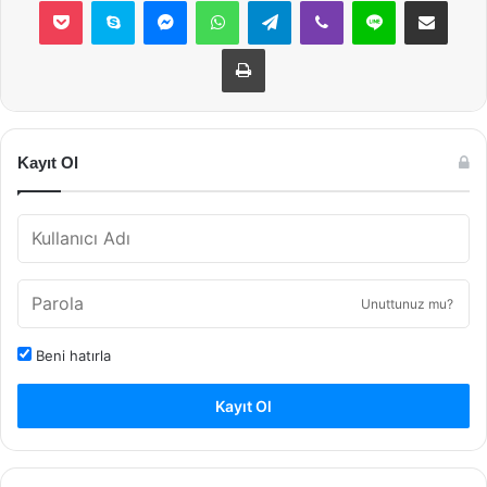
Pocket
Skype
Messenger
WhatsApp
Telegram
Viber
Line
E-Posta ile payla
Yazdır
Kayıt Ol
Unuttunuz mu?
Beni hatırla
Kayıt Ol