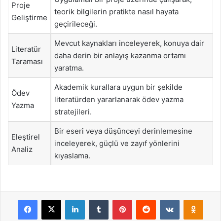
Proje
teorik bilgilerin pratikte nasıl hayata
Geliştirme
geçirileceği.
Mevcut kaynakları inceleyerek, konuya dair
Literatür
daha derin bir anlayış kazanma ortamı
Taraması
yaratma.
Akademik kurallara uygun bir şekilde
Ödev
literatürden yararlanarak ödev yazma
Yazma
stratejileri.
Bir eseri veya düşünceyi derinlemesine
Eleştirel
inceleyerek, güçlü ve zayıf yönlerini
Analiz
kıyaslama.
Facebook
X
LinkedIn
Tumblr
Pinterest
Reddit
VKontakte
Odnok